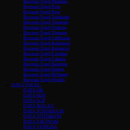
Bocoran Togel Paramax
Bocoran Togel Pcso
Bocoran Togel Peru
Bocoran Togel Totohulin
Bocoran Togel Totokoni
Bocoran Togel Venezia
Bocoran Togel Vietnam
Bocoran Togel California
Bocoran Togel Kingkong
Bocoran Togel Kentucky
Bocoran Togel Carolina
Bocoran Togel Catania
Bocoran Togel Bologna
Bocoran Togel Breton
Bocoran Togel Brisbane
Bocoran Togel Florida
DATA TOGEL
DATA HK
DATA SDY
DATA SGP
DATA MACAU
DATA TOTOHULIN
DATA TOTOKONI
DATA VIETNAM
DATA VENEZIA