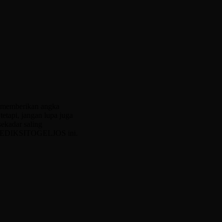
ba memberikan angka
etapi, jangan lupa juga
sekadar saling
a PREDIKSITOGELJOS ini.