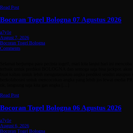
Read Post
Bocoran Togel Bologna 07 Agustus 2026
a7y1e
August 7, 2026
Bocoran Togel Bologna
Comments
Selamat berjumpa para pecinta togel!, mari kita lanjut hari ini menco
terbaik untuk prediksi BOLOGNA dan semoga saja bisa jackpot. akan t
buat kalian untuk lebih mengutamakan angka prediksi sendiri ataupun 
berkolaborasi untuk mencocokan angka yang lebih jos lewat medi
ok, langsung saja kita gas angka […]
Read Post
Bocoran Togel Bologna 06 Agustus 2026
a7y1e
August 6, 2026
Bocoran Togel Bologna