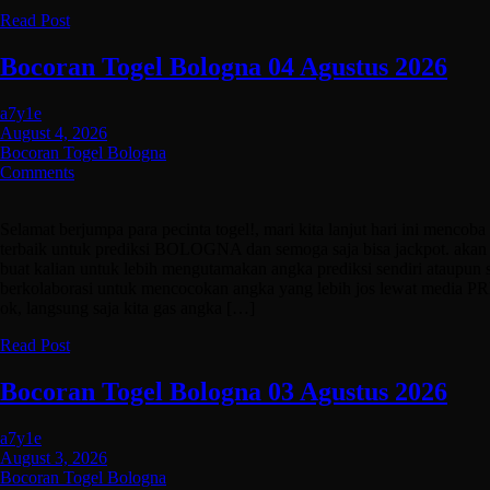
Read Post
Bocoran Togel Bologna 04 Agustus 2026
a7y1e
August 4, 2026
Bocoran Togel Bologna
Comments
Selamat berjumpa para pecinta togel!, mari kita lanjut hari ini menco
terbaik untuk prediksi BOLOGNA dan semoga saja bisa jackpot. akan t
buat kalian untuk lebih mengutamakan angka prediksi sendiri ataupun 
berkolaborasi untuk mencocokan angka yang lebih jos lewat medi
ok, langsung saja kita gas angka […]
Read Post
Bocoran Togel Bologna 03 Agustus 2026
a7y1e
August 3, 2026
Bocoran Togel Bologna