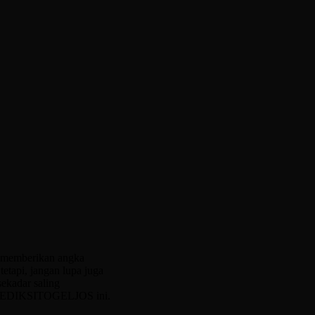
ba memberikan angka
etapi, jangan lupa juga
sekadar saling
a PREDIKSITOGELJOS ini.