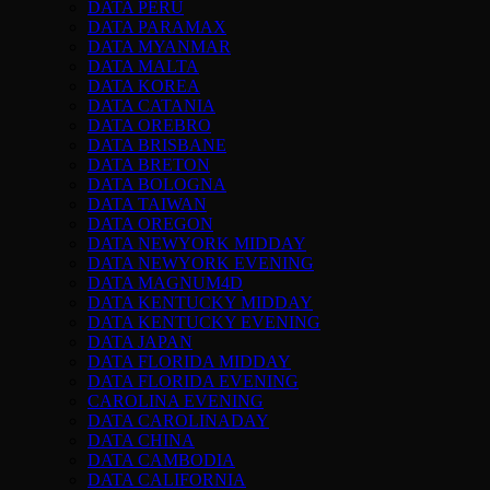
DATA PERU
DATA PARAMAX
DATA MYANMAR
DATA MALTA
DATA KOREA
DATA CATANIA
DATA OREBRO
DATA BRISBANE
DATA BRETON
DATA BOLOGNA
DATA TAIWAN
DATA OREGON
DATA NEWYORK MIDDAY
DATA NEWYORK EVENING
DATA MAGNUM4D
DATA KENTUCKY MIDDAY
DATA KENTUCKY EVENING
DATA JAPAN
DATA FLORIDA MIDDAY
DATA FLORIDA EVENING
CAROLINA EVENING
DATA CAROLINADAY
DATA CHINA
DATA CAMBODIA
DATA CALIFORNIA