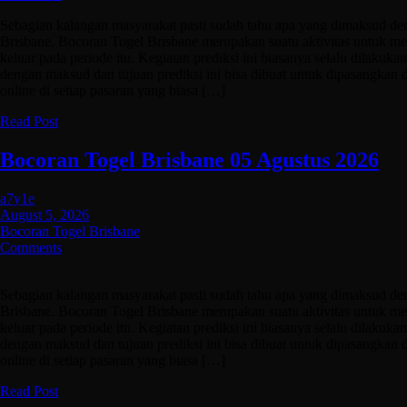
Sebagian kalangan masyarakat pasti sudah tahu apa yang dimaksud de
Brisbane. Bocoran Togel Brisbane merupakan suatu aktivitas untuk m
keluar pada periode itu. Kegiatan prediksi ini biasanya selalu dilakuka
dengan maksud dan tujuan prediksi ini bisa dibuat untuk dipasangkan d
online di setiap pasaran yang biasa […]
Read Post
Bocoran Togel Brisbane 05 Agustus 2026
a7y1e
August 5, 2026
Bocoran Togel Brisbane
Comments
Sebagian kalangan masyarakat pasti sudah tahu apa yang dimaksud de
Brisbane. Bocoran Togel Brisbane merupakan suatu aktivitas untuk m
keluar pada periode itu. Kegiatan prediksi ini biasanya selalu dilakuka
dengan maksud dan tujuan prediksi ini bisa dibuat untuk dipasangkan d
online di setiap pasaran yang biasa […]
Read Post