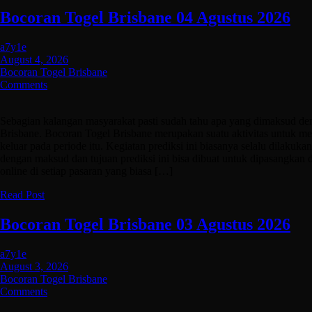
Bocoran Togel Brisbane 04 Agustus 2026
a7y1e
August 4, 2026
Bocoran Togel Brisbane
Comments
Sebagian kalangan masyarakat pasti sudah tahu apa yang dimaksud de
Brisbane. Bocoran Togel Brisbane merupakan suatu aktivitas untuk m
keluar pada periode itu. Kegiatan prediksi ini biasanya selalu dilakuka
dengan maksud dan tujuan prediksi ini bisa dibuat untuk dipasangkan d
online di setiap pasaran yang biasa […]
Read Post
Bocoran Togel Brisbane 03 Agustus 2026
a7y1e
August 3, 2026
Bocoran Togel Brisbane
Comments