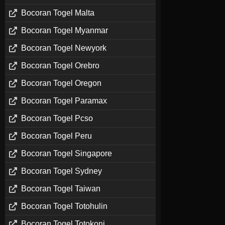
Bocoran Togel Malta
Bocoran Togel Myanmar
Bocoran Togel Newyork
Bocoran Togel Orebro
Bocoran Togel Oregon
Bocoran Togel Paramax
Bocoran Togel Pcso
Bocoran Togel Peru
Bocoran Togel Singapore
Bocoran Togel Sydney
Bocoran Togel Taiwan
Bocoran Togel Totohulin
Bocoran Togel Totokoni