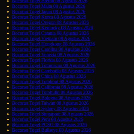
Bocoran Togel Breton 08 Agustus 2026
Bocoran Togel Malta 08 Agustus 2026
Bocoran Togel Japan 08 Agustus 2026
Bocoran Togel Korea 08 Agustus 2026
Bocoran Togel Oregon 08 Agustus 2026
Bocoran Togel Kentucky 08 Agustus 2026
Bocoran Togel Catania 08 Agustus 2026
Bocoran Togel Vietnam 08 Agustus 2026
Bocoran Togel Hongkong 08 Agustus 2026
Bocoran Togel Carolina 08 Agustus 2026
Bocoran Togel Venezia 08 Agustus 2026
Bocoran Togel Florida 08 Agustus 2026
Bocoran Togel Totomacau 08 Agustus 2026
Bocoran Togel Cambodia 08 Agustus 2026
Bocoran Togel China 08 Agustus 2026
Bocoran Togel Totokoni 08 Agustus 2026
Bocoran Togel California 08 Agustus 2026
Bocoran Togel Totohulin 08 Agustus 2026
Bocoran Togel Bologna 08 Agustus 2026
Bocoran Togel Taiwan 08 Agustus 2026
Bocoran Togel Sydney 08 Agustus 2026
Bocoran Togel Singapore 08 Agustus 2026
Bocoran Togel Peru 08 Agustus 2026
Bocoran Togel PCSO 08 Agustus 2026
Bocoran Togel Bullseye 08 Agustus 2026