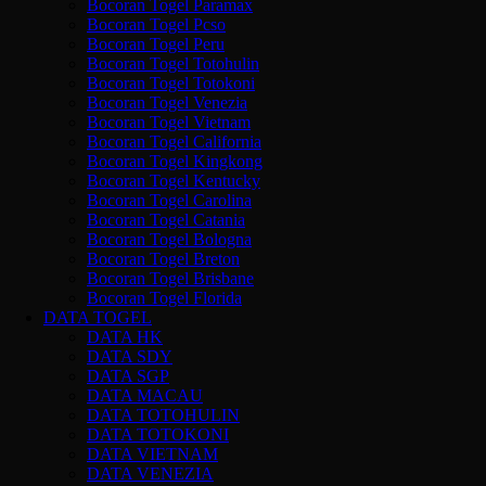
Bocoran Togel Paramax
Bocoran Togel Pcso
Bocoran Togel Peru
Bocoran Togel Totohulin
Bocoran Togel Totokoni
Bocoran Togel Venezia
Bocoran Togel Vietnam
Bocoran Togel California
Bocoran Togel Kingkong
Bocoran Togel Kentucky
Bocoran Togel Carolina
Bocoran Togel Catania
Bocoran Togel Bologna
Bocoran Togel Breton
Bocoran Togel Brisbane
Bocoran Togel Florida
DATA TOGEL
DATA HK
DATA SDY
DATA SGP
DATA MACAU
DATA TOTOHULIN
DATA TOTOKONI
DATA VIETNAM
DATA VENEZIA