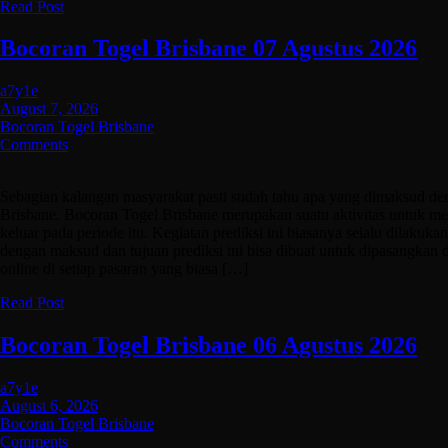
Read Post
Bocoran Togel Brisbane 07 Agustus 2026
a7y1e
August 7, 2026
Bocoran Togel Brisbane
Comments
Sebagian kalangan masyarakat pasti sudah tahu apa yang dimaksud de
Brisbane. Bocoran Togel Brisbane merupakan suatu aktivitas untuk m
keluar pada periode itu. Kegiatan prediksi ini biasanya selalu dilakuka
dengan maksud dan tujuan prediksi ini bisa dibuat untuk dipasangkan d
online di setiap pasaran yang biasa […]
Read Post
Bocoran Togel Brisbane 06 Agustus 2026
a7y1e
August 6, 2026
Bocoran Togel Brisbane
Comments