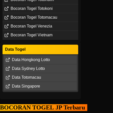
Bocoran Togel Totokoni
Bocoran Togel Totomacau
Bocoran Togel Venezia
Bocoran Togel Vietnam
Data Togel
Data Hongkong Lotto
Data Sydney Lotto
Data Totomacau
Data Singapore
BOCORAN TOGEL JP Terbaru