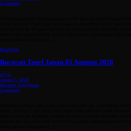
Comments
Sebagian kalangan masyarakat pasti sudah tahu apa yang dimaksud de
Japan. Bocoran Togel Japan merupakan suatu aktivitas untuk menebak
pada periode itu. Kegiatan prediksi ini biasanya selalu dilakukan oleh
maksud dan tujuan prediksi ini bisa dibuat untuk dipasangkan dalam bet
setiap pasaran yang biasa […]
Read Post
Bocoran Togel Japan 05 Agustus 2026
a7y1e
August 5, 2026
Bocoran Togel Japan
Comments
Sebagian kalangan masyarakat pasti sudah tahu apa yang dimaksud de
Japan. Bocoran Togel Japan merupakan suatu aktivitas untuk menebak
pada periode itu. Kegiatan prediksi ini biasanya selalu dilakukan oleh
maksud dan tujuan prediksi ini bisa dibuat untuk dipasangkan dalam bet
setiap pasaran yang biasa […]