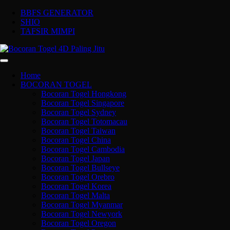
BBFS GENERATOR
SHIO
TAFSIR MIMPI
Home
BOCORAN TOGEL
Bocoran Togel Hongkong
Bocoran Togel Singapore
Bocoran Togel Sydney
Bocoran Togel Totomacau
Bocoran Togel Taiwan
Bocoran Togel China
Bocoran Togel Cambodia
Bocoran Togel Japan
Bocoran Togel Bullseye
Bocoran Togel Orebro
Bocoran Togel Korea
Bocoran Togel Malta
Bocoran Togel Myanmar
Bocoran Togel Newyork
Bocoran Togel Oregon