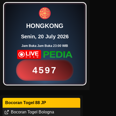
Bocoran Togel 88 JP
Bocoran Togel Bologna