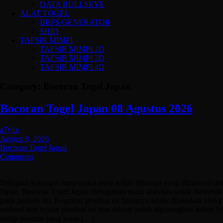
DATA BULLSEYE
ALAT TOGEL
BBFS GENERATOR
SHIO
TAFSIR MIMPI
TAFSIR MIMPI 2D
TAFSIR MIMPI 3D
TAFSIR MIMPI 4D
Category:
Bocoran Togel Japan
Bocoran Togel Japan 08 Agustus 2026
a7y1e
August 8, 2026
Bocoran Togel Japan
Comments
Sebagian kalangan masyarakat pasti sudah tahu apa yang dimaksud de
Japan. Bocoran Togel Japan merupakan suatu aktivitas untuk menebak
pada periode itu. Kegiatan prediksi ini biasanya selalu dilakukan oleh
maksud dan tujuan prediksi ini bisa dibuat untuk dipasangkan dalam bet
setiap pasaran yang biasa […]