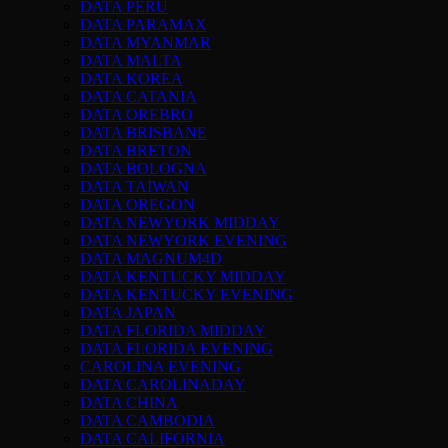
DATA PERU
DATA PARAMAX
DATA MYANMAR
DATA MALTA
DATA KOREA
DATA CATANIA
DATA OREBRO
DATA BRISBANE
DATA BRETON
DATA BOLOGNA
DATA TAIWAN
DATA OREGON
DATA NEWYORK MIDDAY
DATA NEWYORK EVENING
DATA MAGNUM4D
DATA KENTUCKY MIDDAY
DATA KENTUCKY EVENING
DATA JAPAN
DATA FLORIDA MIDDAY
DATA FLORIDA EVENING
CAROLINA EVENING
DATA CAROLINADAY
DATA CHINA
DATA CAMBODIA
DATA CALIFORNIA