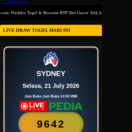
← Older Posts
ediksi Togel & Bocoran RTP Slot Gacor. SALAM JACKPOT.
LIVE DRAW TOGEL HARI INI