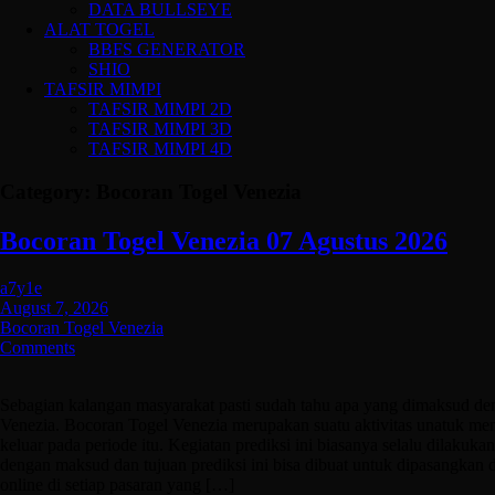
DATA BULLSEYE
ALAT TOGEL
BBFS GENERATOR
SHIO
TAFSIR MIMPI
TAFSIR MIMPI 2D
TAFSIR MIMPI 3D
TAFSIR MIMPI 4D
Category:
Bocoran Togel Venezia
Bocoran Togel Venezia 07 Agustus 2026
a7y1e
August 7, 2026
Bocoran Togel Venezia
Comments
Sebagian kalangan masyarakat pasti sudah tahu apa yang dimaksud d
Venezia. Bocoran Togel Venezia merupakan suatu aktivitas unatuk m
keluar pada periode itu. Kegiatan prediksi ini biasanya selalu dilakuka
dengan maksud dan tujuan prediksi ini bisa dibuat untuk dipasangkan d
online di setiap pasaran yang […]