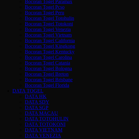
Bocoran Togel Paramax
Bocoran Togel Pcso
Bocoran Togel Peru
Bocoran Togel Totohulin
Bocoran Togel Totokoni
Bocoran Togel Venezia
Bocoran Togel Vietnam
Bocoran Togel California
Bocoran Togel Kingkong
Bocoran Togel Kentucky
Bocoran Togel Carolina
Bocoran Togel Catania
Bocoran Togel Bologna
Bocoran Togel Breton
Bocoran Togel Brisbane
Bocoran Togel Florida
DATA TOGEL
DATA HK
DATA SDY
DATA SGP
DATA MACAU
DATA TOTOHULIN
DATA TOTOKONI
DATA VIETNAM
DATA VENEZIA