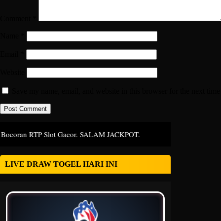
Comment
*
Name
*
Email
*
Website
Save my name, email, and website in this browser for the next tim
 Slot Gacor. SALAM JACKPOT.
LIVE DRAW TOGEL HARI INI