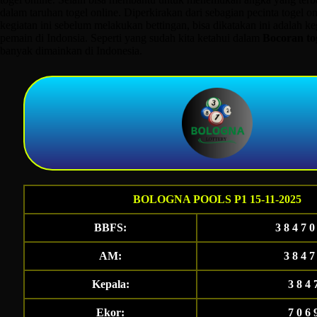
dalam taruhan togel online. Diperkirakan dari sebagian pecinta togel o
kegiatan ini sebelum melakukan bettingan, bisa dikatakan ini adalah keg
pemain di Indonsia. Seperti yang sudah kita ketahui dalam
Bocoran to
banyak dimainkan di Indonesia.