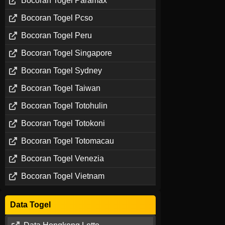
Bocoran Togel Paramax
Bocoran Togel Pcso
Bocoran Togel Peru
Bocoran Togel Singapore
Bocoran Togel Sydney
Bocoran Togel Taiwan
Bocoran Togel Totohulin
Bocoran Togel Totokoni
Bocoran Togel Totomacau
Bocoran Togel Venezia
Bocoran Togel Vietnam
Data Togel