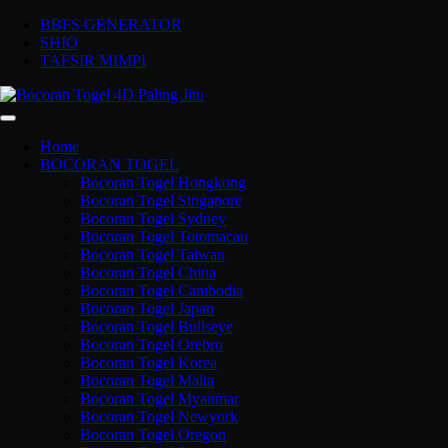
BBFS GENERATOR
SHIO
TAFSIR MIMPI
Home
BOCORAN TOGEL
Bocoran Togel Hongkong
Bocoran Togel Singapore
Bocoran Togel Sydney
Bocoran Togel Totomacau
Bocoran Togel Taiwan
Bocoran Togel China
Bocoran Togel Cambodia
Bocoran Togel Japan
Bocoran Togel Bullseye
Bocoran Togel Orebro
Bocoran Togel Korea
Bocoran Togel Malta
Bocoran Togel Myanmar
Bocoran Togel Newyork
Bocoran Togel Oregon