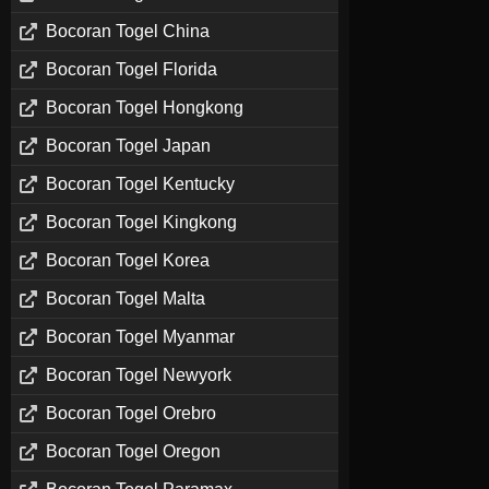
Bocoran Togel China
Bocoran Togel Florida
Bocoran Togel Hongkong
Bocoran Togel Japan
Bocoran Togel Kentucky
Bocoran Togel Kingkong
Bocoran Togel Korea
Bocoran Togel Malta
Bocoran Togel Myanmar
Bocoran Togel Newyork
Bocoran Togel Orebro
Bocoran Togel Oregon