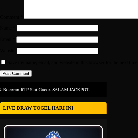
Comment
*
Name
*
Email
*
Website
Save my name, email, and website in this browser for the next tim
TP Slot Gacor. SALAM JACKPOT.
LIVE DRAW TOGEL HARI INI