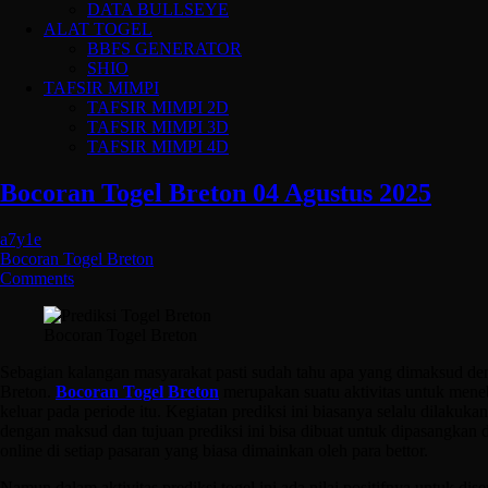
DATA BULLSEYE
ALAT TOGEL
BBFS GENERATOR
SHIO
TAFSIR MIMPI
TAFSIR MIMPI 2D
TAFSIR MIMPI 3D
TAFSIR MIMPI 4D
Bocoran Togel Breton 04 Agustus 2025
a7y1e
Bocoran Togel Breton
Comments
Bocoran Togel Breton
Sebagian kalangan masyarakat pasti sudah tahu apa yang dimaksud de
Breton.
Bocoran Togel Breton
merupakan suatu aktivitas untuk men
keluar pada periode itu. Kegiatan prediksi ini biasanya selalu dilakuka
dengan maksud dan tujuan prediksi ini bisa dibuat untuk dipasangkan d
online di setiap pasaran yang biasa dimainkan oleh para bettor.
Namun dalam aktivitas prediksi togel ini ada nilai positifnya untuk di