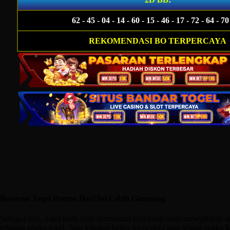
Bocoran Togel Breton Hari Ini Lebih Gampang
Sebagai info, togel ialah jenis permainan judi yang nanti mewajibkan s
tebakan angka togel. Saat tebakan bettor itu penuhi atau sesuai angka
k