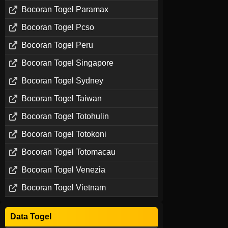
Bocoran Togel Paramax
Bocoran Togel Pcso
Bocoran Togel Peru
Bocoran Togel Singapore
Bocoran Togel Sydney
Bocoran Togel Taiwan
Bocoran Togel Totohulin
Bocoran Togel Totokoni
Bocoran Togel Totomacau
Bocoran Togel Venezia
Bocoran Togel Vietnam
Data Togel