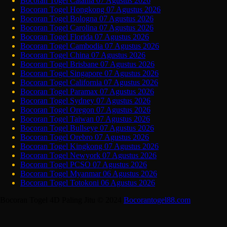
Bocoran Togel Catania 07 Agustus 2026
Bocoran Togel Hongkong 07 Agustus 2026
Bocoran Togel Bologna 07 Agustus 2026
Bocoran Togel Carolina 07 Agustus 2026
Bocoran Togel Florida 07 Agustus 2026
Bocoran Togel Cambodia 07 Agustus 2026
Bocoran Togel China 07 Agustus 2026
Bocoran Togel Brisbane 07 Agustus 2026
Bocoran Togel Singapore 07 Agustus 2026
Bocoran Togel California 07 Agustus 2026
Bocoran Togel Paramax 07 Agustus 2026
Bocoran Togel Sydney 07 Agustus 2026
Bocoran Togel Oregon 07 Agustus 2026
Bocoran Togel Taiwan 07 Agustus 2026
Bocoran Togel Bullseye 07 Agustus 2026
Bocoran Togel Orebro 07 Agustus 2026
Bocoran Togel Kingkong 07 Agustus 2026
Bocoran Togel Newyork 07 Agustus 2026
Bocoran Togel PCSO 07 Agustus 2026
Bocoran Togel Myanmar 06 Agustus 2026
Bocoran Togel Totokoni 06 Agustus 2026
Bocoran Togel 4D Paling Jitu © 2024
Bocorantogel88.com