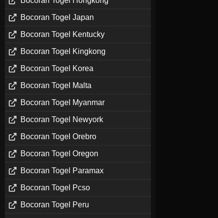
Bocoran Togel Hongkong
Bocoran Togel Japan
Bocoran Togel Kentucky
Bocoran Togel Kingkong
Bocoran Togel Korea
Bocoran Togel Malta
Bocoran Togel Myanmar
Bocoran Togel Newyork
Bocoran Togel Orebro
Bocoran Togel Oregon
Bocoran Togel Paramax
Bocoran Togel Pcso
Bocoran Togel Peru