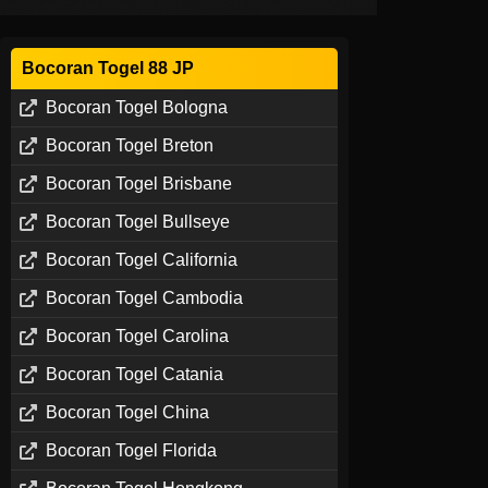
Bocoran Togel 88 JP
Bocoran Togel Bologna
Bocoran Togel Breton
Bocoran Togel Brisbane
Bocoran Togel Bullseye
Bocoran Togel California
Bocoran Togel Cambodia
Bocoran Togel Carolina
Bocoran Togel Catania
Bocoran Togel China
Bocoran Togel Florida