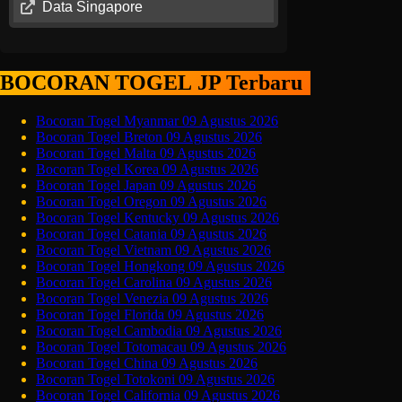
Data Singapore
BOCORAN TOGEL JP Terbaru
Bocoran Togel Myanmar 09 Agustus 2026
Bocoran Togel Breton 09 Agustus 2026
Bocoran Togel Malta 09 Agustus 2026
Bocoran Togel Korea 09 Agustus 2026
Bocoran Togel Japan 09 Agustus 2026
Bocoran Togel Oregon 09 Agustus 2026
Bocoran Togel Kentucky 09 Agustus 2026
Bocoran Togel Catania 09 Agustus 2026
Bocoran Togel Vietnam 09 Agustus 2026
Bocoran Togel Hongkong 09 Agustus 2026
Bocoran Togel Carolina 09 Agustus 2026
Bocoran Togel Venezia 09 Agustus 2026
Bocoran Togel Florida 09 Agustus 2026
Bocoran Togel Cambodia 09 Agustus 2026
Bocoran Togel Totomacau 09 Agustus 2026
Bocoran Togel China 09 Agustus 2026
Bocoran Togel Totokoni 09 Agustus 2026
Bocoran Togel California 09 Agustus 2026