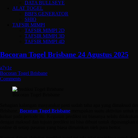
DATA BULLSEYE
ALAT TOGEL
BBFS GENERATOR
SHIO
TAFSIR MIMPI
TAFSIR MIMPI 2D
TAFSIR MIMPI 3D
TAFSIR MIMPI 4D
Bocoran Togel Brisbane 24 Agustus 2025
a7y1e
Bocoran Togel Brisbane
Comments
Bocoran Togel Brisbane
Sebagian kalangan masyarakat pasti sudah tahu apa yang dimaksud de
Brisbane.
Bocoran Togel Brisbane
merupakan suatu aktivitas untuk
keluar pada periode itu. Kegiatan prediksi ini biasanya selalu dilakuka
dengan maksud dan tujuan prediksi ini bisa dibuat untuk dipasangkan d
online di setiap pasaran yang biasa dimainkan oleh para bettor.
Namun dalam aktivitas prediksi togel ini ada nilai positifnya untuk di