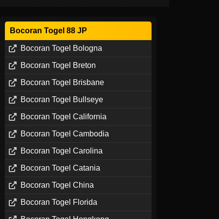
Bocoran Togel 88 JP
Bocoran Togel Bologna
Bocoran Togel Breton
Bocoran Togel Brisbane
Bocoran Togel Bullseye
Bocoran Togel California
Bocoran Togel Cambodia
Bocoran Togel Carolina
Bocoran Togel Catania
Bocoran Togel China
Bocoran Togel Florida