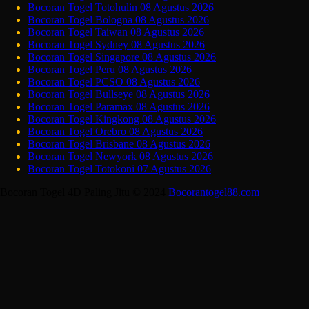
Bocoran Togel Totohulin 08 Agustus 2026
Bocoran Togel Bologna 08 Agustus 2026
Bocoran Togel Taiwan 08 Agustus 2026
Bocoran Togel Sydney 08 Agustus 2026
Bocoran Togel Singapore 08 Agustus 2026
Bocoran Togel Peru 08 Agustus 2026
Bocoran Togel PCSO 08 Agustus 2026
Bocoran Togel Bullseye 08 Agustus 2026
Bocoran Togel Paramax 08 Agustus 2026
Bocoran Togel Kingkong 08 Agustus 2026
Bocoran Togel Orebro 08 Agustus 2026
Bocoran Togel Brisbane 08 Agustus 2026
Bocoran Togel Newyork 08 Agustus 2026
Bocoran Togel Totokoni 07 Agustus 2026
Bocoran Togel 4D Paling Jitu © 2024
Bocorantogel88.com