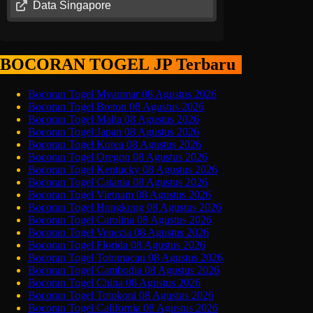
Data Singapore
BOCORAN TOGEL JP Terbaru
Bocoran Togel Myanmar 08 Agustus 2026
Bocoran Togel Breton 08 Agustus 2026
Bocoran Togel Malta 08 Agustus 2026
Bocoran Togel Japan 08 Agustus 2026
Bocoran Togel Korea 08 Agustus 2026
Bocoran Togel Oregon 08 Agustus 2026
Bocoran Togel Kentucky 08 Agustus 2026
Bocoran Togel Catania 08 Agustus 2026
Bocoran Togel Vietnam 08 Agustus 2026
Bocoran Togel Hongkong 08 Agustus 2026
Bocoran Togel Carolina 08 Agustus 2026
Bocoran Togel Venezia 08 Agustus 2026
Bocoran Togel Florida 08 Agustus 2026
Bocoran Togel Totomacau 08 Agustus 2026
Bocoran Togel Cambodia 08 Agustus 2026
Bocoran Togel China 08 Agustus 2026
Bocoran Togel Totokoni 08 Agustus 2026
Bocoran Togel California 08 Agustus 2026