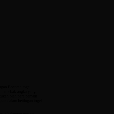
ngan Bocoran togel
uk menebak angka yang
lakukan oleh para pemain
gkan dalam bettingan togel
semua kalangan pecinta