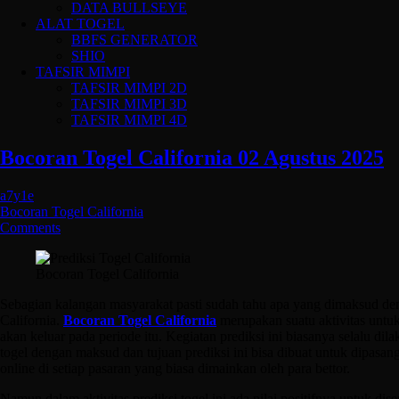
DATA BULLSEYE
ALAT TOGEL
BBFS GENERATOR
SHIO
TAFSIR MIMPI
TAFSIR MIMPI 2D
TAFSIR MIMPI 3D
TAFSIR MIMPI 4D
Bocoran Togel California 02 Agustus 2025
a7y1e
Bocoran Togel California
Comments
Bocoran Togel California
Sebagian kalangan masyarakat pasti sudah tahu apa yang dimaksud de
California.
Bocoran Togel California
merupakan suatu aktivitas unt
akan keluar pada periode itu. Kegiatan prediksi ini biasanya selalu di
togel dengan maksud dan tujuan prediksi ini bisa dibuat untuk dipasan
online di setiap pasaran yang biasa dimainkan oleh para bettor.
Namun dalam aktivitas prediksi togel ini ada nilai positifnya untuk di