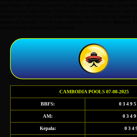
togel online. Selain bisa membantu untuk menemukan angka yang terb
dalam taruhan togel online. Diperkirakan dari sebagian pecinta togel o
kegiatan ini sebelum melakukan bettingan, bisa dikatakan ini adalah keg
pemain di Indonsia. Seperti yang sudah kita ketahui dalam
Bocoran T
sangat banyak dimainkan di Indonesia.