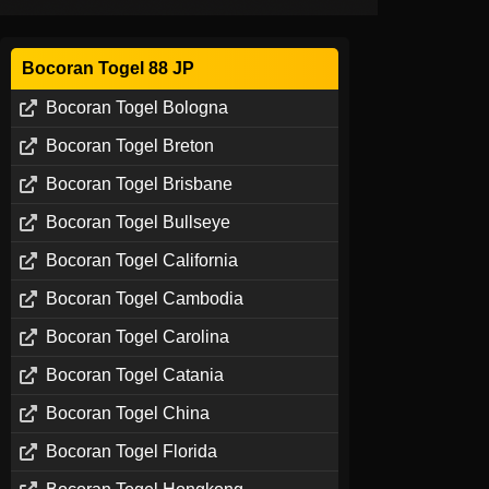
Bocoran Togel 88 JP
Bocoran Togel Bologna
Bocoran Togel Breton
Bocoran Togel Brisbane
Bocoran Togel Bullseye
Bocoran Togel California
Bocoran Togel Cambodia
Bocoran Togel Carolina
Bocoran Togel Catania
Bocoran Togel China
Bocoran Togel Florida