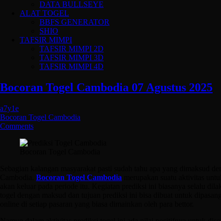
DATA BULLSEYE
ALAT TOGEL
BBFS GENERATOR
SHIO
TAFSIR MIMPI
TAFSIR MIMPI 2D
TAFSIR MIMPI 3D
TAFSIR MIMPI 4D
Bocoran Togel Cambodia 07 Agustus 2025
a7y1e
Bocoran Togel Cambodia
Comments
Bocoran Togel Cambodia
Sebagian kalangan masyarakat pasti sudah tahu apa yang dimaksud de
Cambodia.
Bocoran Togel Cambodia
merupakan suatu aktivitas unt
akan keluar pada periode itu. Kegiatan prediksi ini biasanya selalu di
togel dengan maksud dan tujuan prediksi ini bisa dibuat untuk dipasan
online di setiap pasaran yang biasa dimainkan oleh para bettor.
Namun dalam aktivitas prediksi togel ini ada nilai positifnya untuk di