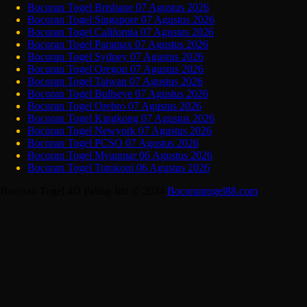
Bocoran Togel Brisbane 07 Agustus 2026
Bocoran Togel Singapore 07 Agustus 2026
Bocoran Togel California 07 Agustus 2026
Bocoran Togel Paramax 07 Agustus 2026
Bocoran Togel Sydney 07 Agustus 2026
Bocoran Togel Oregon 07 Agustus 2026
Bocoran Togel Taiwan 07 Agustus 2026
Bocoran Togel Bullseye 07 Agustus 2026
Bocoran Togel Orebro 07 Agustus 2026
Bocoran Togel Kingkong 07 Agustus 2026
Bocoran Togel Newyork 07 Agustus 2026
Bocoran Togel PCSO 07 Agustus 2026
Bocoran Togel Myanmar 06 Agustus 2026
Bocoran Togel Totokoni 06 Agustus 2026
Bocoran Togel 4D Paling Jitu © 2024
Bocorantogel88.com