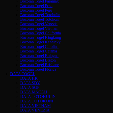
Bocoran Togel Paramax
Bocoran Togel Pcso
Bocoran Togel Peru
Bocoran Togel Totohulin
Bocoran Togel Totokoni
Bocoran Togel Venezia
Bocoran Togel Vietnam
Bocoran Togel California
Bocoran Togel Kingkong
Bocoran Togel Kentucky
Bocoran Togel Carolina
Bocoran Togel Catania
Bocoran Togel Bologna
Bocoran Togel Breton
Bocoran Togel Brisbane
Bocoran Togel Florida
DATA TOGEL
DATA HK
DATA SDY
DATA SGP
DATA MACAU
DATA TOTOHULIN
DATA TOTOKONI
DATA VIETNAM
DATA VENEZIA