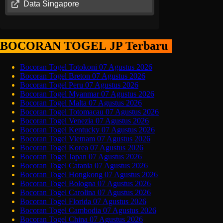
Data Singapore
BOCORAN TOGEL JP Terbaru
Bocoran Togel Totokoni 07 Agustus 2026
Bocoran Togel Breton 07 Agustus 2026
Bocoran Togel Peru 07 Agustus 2026
Bocoran Togel Myanmar 07 Agustus 2026
Bocoran Togel Malta 07 Agustus 2026
Bocoran Togel Totomacau 07 Agustus 2026
Bocoran Togel Venezia 07 Agustus 2026
Bocoran Togel Kentucky 07 Agustus 2026
Bocoran Togel Vietnam 07 Agustus 2026
Bocoran Togel Korea 07 Agustus 2026
Bocoran Togel Japan 07 Agustus 2026
Bocoran Togel Catania 07 Agustus 2026
Bocoran Togel Hongkong 07 Agustus 2026
Bocoran Togel Bologna 07 Agustus 2026
Bocoran Togel Carolina 07 Agustus 2026
Bocoran Togel Florida 07 Agustus 2026
Bocoran Togel Cambodia 07 Agustus 2026
Bocoran Togel China 07 Agustus 2026