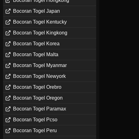
Bocoran Togel Hongkong
Bocoran Togel Japan
Bocoran Togel Kentucky
Bocoran Togel Kingkong
Bocoran Togel Korea
Bocoran Togel Malta
Bocoran Togel Myanmar
Bocoran Togel Newyork
Bocoran Togel Orebro
Bocoran Togel Oregon
Bocoran Togel Paramax
Bocoran Togel Pcso
Bocoran Togel Peru