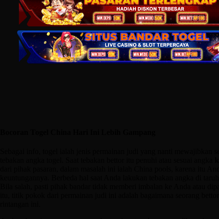
Bocoran Togel China Hari Ini Lebih Gampang
Sebagai info, togel ialah jenis permainan judi yang nanti mewajibkan s
tebakan angka togel. Saat tebakan bettor itu penuhi atau sesuai angka
k
dari pihak pasaran, dalam masalah ini ialah China pools, karena itu A
keuntungannya. Berbeda hal saat Anda lakukan tebakan angka di taruha
Bila salah, pasti pihak bandar tidak memberi imbalan ke Anda atau dip
itu, titik pokok dari permainan judi ini adalah bagaimana seorang bet
rintangan ini.