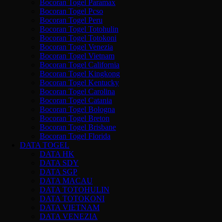
Bocoran Togel Paramax
Bocoran Togel Pcso
Bocoran Togel Peru
Bocoran Togel Totohulin
Bocoran Togel Totokoni
Bocoran Togel Venezia
Bocoran Togel Vietnam
Bocoran Togel California
Bocoran Togel Kingkong
Bocoran Togel Kentucky
Bocoran Togel Carolina
Bocoran Togel Catania
Bocoran Togel Bologna
Bocoran Togel Breton
Bocoran Togel Brisbane
Bocoran Togel Florida
DATA TOGEL
DATA HK
DATA SDY
DATA SGP
DATA MACAU
DATA TOTOHULIN
DATA TOTOKONI
DATA VIETNAM
DATA VENEZIA