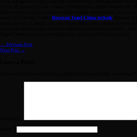
Anda sebagai seseorang yang suka taruhan togel memang diharuskan un
Tetapi, di zaman ini pasti semakin lebih gampang untuk kerjakan itu. 
pakai beberapa angka yang kami bagi sebagai rekomendasi. Pasti ini bi
untuk yang belajar. Angka
Bocoran Togel China terbaik
keluaran kam
tepat dan tepat. Lumrah saja, karena prediktor kami sebagai kelompok
yang telah taruhan togel semenjak beberapa puluh tahun kemarin. Mak
Togel China
yang kami mengeluarkan untuk peroleh jackpot besar.
← Previous Post
Next Post →
Leave a Reply
Your email address will not be published.
Required fields are marked
*
Comment
*
Name
*