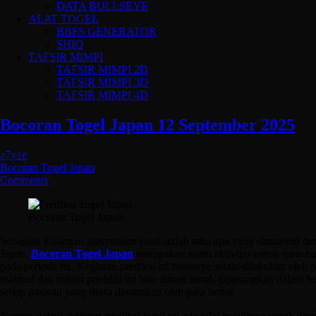
DATA BULLSEYE
ALAT TOGEL
BBFS GENERATOR
SHIO
TAFSIR MIMPI
TAFSIR MIMPI 2D
TAFSIR MIMPI 3D
TAFSIR MIMPI 4D
Bocoran Togel Japan 12 September 2025
a7y1e
Bocoran Togel Japan
Comments
Bocoran Togel Japan
Sebagian kalangan masyarakat pasti sudah tahu apa yang dimaksud de
Japan.
Bocoran Togel Japan
merupakan suatu aktivitas untuk meneba
pada periode itu. Kegiatan prediksi ini biasanya selalu dilakukan oleh
maksud dan tujuan prediksi ini bisa dibuat untuk dipasangkan dalam bet
setiap pasaran yang biasa dimainkan oleh para bettor.
Namun dalam aktivitas prediksi togel ini ada nilai positifnya untuk di