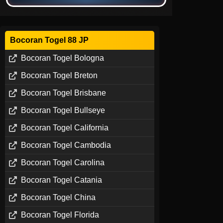
Bocoran Togel 88 JP
Bocoran Togel Bologna
Bocoran Togel Breton
Bocoran Togel Brisbane
Bocoran Togel Bullseye
Bocoran Togel California
Bocoran Togel Cambodia
Bocoran Togel Carolina
Bocoran Togel Catania
Bocoran Togel China
Bocoran Togel Florida