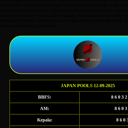
togel online. Selain bisa membantu untuk menemukan angka yang terb
dalam taruhan togel online. Diperkirakan dari sebagian pecinta togel o
kegiatan ini sebelum melakukan bettingan, bisa dikatakan ini adalah keg
pemain di Indonsia. Seperti yang sudah kita ketahui dalam
Bocoran To
banyak dimainkan di Indonesia.