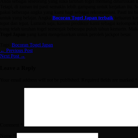
Anda sebagai seseorang yang suka taruhan togel memang diharuskan un
Tetapi, di zaman ini pasti semakin lebih gampang untuk kerjakan itu. 
pakai beberapa angka yang kami bagi sebagai rekomendasi. Pasti ini bi
untuk yang belajar. Angka
Bocoran Togel Japan terbaik
keluaran kam
tepat dan tepat. Lumrah saja, karena prediktor kami sebagai kelompok
yang telah taruhan togel semenjak beberapa puluh tahun kemarin. Mak
Togel Japan
yang kami mengeluarkan untuk peroleh jackpot besar.
Tags:
Bocoran Togel Japan
← Previous Post
Next Post →
Leave a Reply
Your email address will not be published.
Required fields are marked
*
Comment
*
Name
*