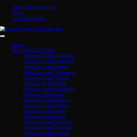
BBFS GENERATOR
SHIO
TAFSIR MIMPI
Home
BOCORAN TOGEL
Bocoran Togel Hongkong
Bocoran Togel Singapore
Bocoran Togel Sydney
Bocoran Togel Totomacau
Bocoran Togel Taiwan
Bocoran Togel China
Bocoran Togel Cambodia
Bocoran Togel Japan
Bocoran Togel Bullseye
Bocoran Togel Orebro
Bocoran Togel Korea
Bocoran Togel Malta
Bocoran Togel Myanmar
Bocoran Togel Newyork
Bocoran Togel Oregon