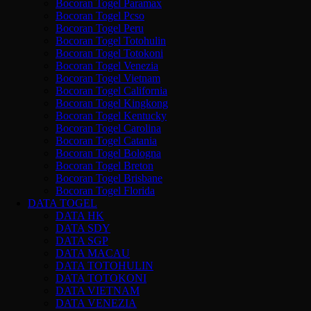
Bocoran Togel Paramax
Bocoran Togel Pcso
Bocoran Togel Peru
Bocoran Togel Totohulin
Bocoran Togel Totokoni
Bocoran Togel Venezia
Bocoran Togel Vietnam
Bocoran Togel California
Bocoran Togel Kingkong
Bocoran Togel Kentucky
Bocoran Togel Carolina
Bocoran Togel Catania
Bocoran Togel Bologna
Bocoran Togel Breton
Bocoran Togel Brisbane
Bocoran Togel Florida
DATA TOGEL
DATA HK
DATA SDY
DATA SGP
DATA MACAU
DATA TOTOHULIN
DATA TOTOKONI
DATA VIETNAM
DATA VENEZIA