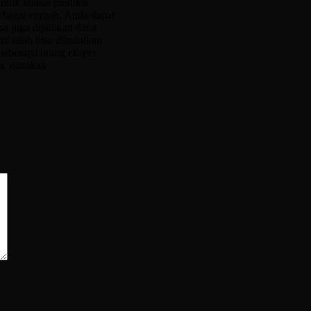
tuk kuasai prediksi.
Sebagai contoh, Anda dapat
sa juga dijadikan dana
i telah bisa dibuktikan
 beberapa orang eksper
ka, gunakan