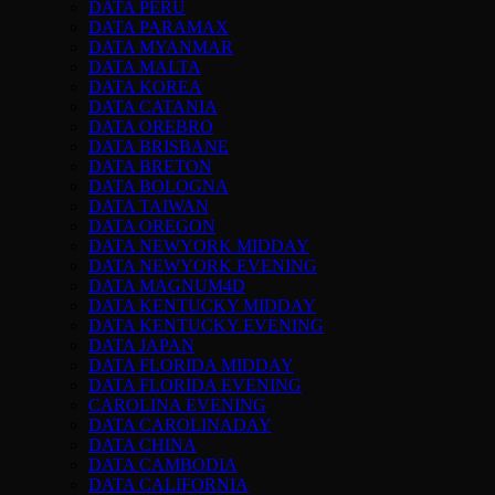
DATA PERU
DATA PARAMAX
DATA MYANMAR
DATA MALTA
DATA KOREA
DATA CATANIA
DATA OREBRO
DATA BRISBANE
DATA BRETON
DATA BOLOGNA
DATA TAIWAN
DATA OREGON
DATA NEWYORK MIDDAY
DATA NEWYORK EVENING
DATA MAGNUM4D
DATA KENTUCKY MIDDAY
DATA KENTUCKY EVENING
DATA JAPAN
DATA FLORIDA MIDDAY
DATA FLORIDA EVENING
CAROLINA EVENING
DATA CAROLINADAY
DATA CHINA
DATA CAMBODIA
DATA CALIFORNIA