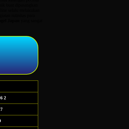
aik buat dipasangkan
nline selalu melakukan
iatan rutinitas para
gel Japan
yang sangat