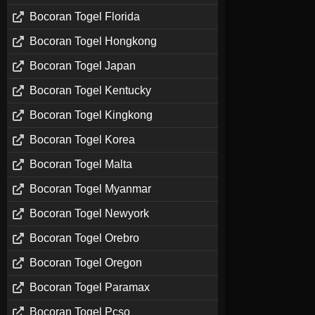
Bocoran Togel Florida
Bocoran Togel Hongkong
Bocoran Togel Japan
Bocoran Togel Kentucky
Bocoran Togel Kingkong
Bocoran Togel Korea
Bocoran Togel Malta
Bocoran Togel Myanmar
Bocoran Togel Newyork
Bocoran Togel Orebro
Bocoran Togel Oregon
Bocoran Togel Paramax
Bocoran Togel Pcso