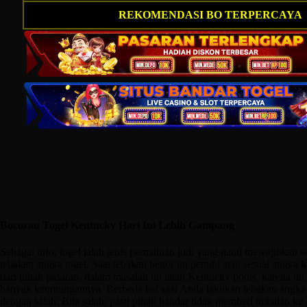
Bocoran Togel Kentucky
Hari Ini Lebih Gampang
Sebagai info, togel ialah jenis permainan judi yang nanti mewajibkan s
tebakan angka togel. Saat tebakan bettor itu penuhi atau sesuai angka
k
dari pihak pasaran, dalam masalah ini ialah Kentucky pools, karena it
banyak keuntungannya. Berbeda hal saat Anda lakukan tebakan angka d
dengan salah. Bila salah, pasti pihak bandar tidak memberi imbalan ke