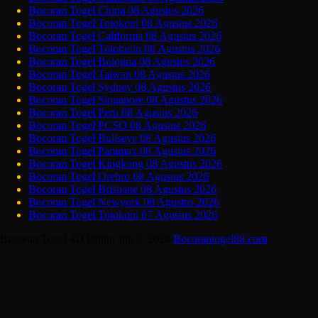
Bocoran Togel China 08 Agustus 2026
Bocoran Togel Totokoni 08 Agustus 2026
Bocoran Togel California 08 Agustus 2026
Bocoran Togel Totohulin 08 Agustus 2026
Bocoran Togel Bologna 08 Agustus 2026
Bocoran Togel Taiwan 08 Agustus 2026
Bocoran Togel Sydney 08 Agustus 2026
Bocoran Togel Singapore 08 Agustus 2026
Bocoran Togel Peru 08 Agustus 2026
Bocoran Togel PCSO 08 Agustus 2026
Bocoran Togel Bullseye 08 Agustus 2026
Bocoran Togel Paramax 08 Agustus 2026
Bocoran Togel Kingkong 08 Agustus 2026
Bocoran Togel Orebro 08 Agustus 2026
Bocoran Togel Brisbane 08 Agustus 2026
Bocoran Togel Newyork 08 Agustus 2026
Bocoran Togel Totokoni 07 Agustus 2026
Bocoran Togel 4D Paling Jitu © 2024
Bocorantogel88.com