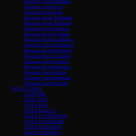
Bocoran Togel Paramax
Bocoran Togel Pcso
Bocoran Togel Peru
Bocoran Togel Totohulin
Bocoran Togel Totokoni
Bocoran Togel Venezia
Bocoran Togel Vietnam
Bocoran Togel California
Bocoran Togel Kingkong
Bocoran Togel Kentucky
Bocoran Togel Carolina
Bocoran Togel Catania
Bocoran Togel Bologna
Bocoran Togel Breton
Bocoran Togel Brisbane
Bocoran Togel Florida
DATA TOGEL
DATA HK
DATA SDY
DATA SGP
DATA MACAU
DATA TOTOHULIN
DATA TOTOKONI
DATA VIETNAM
DATA VENEZIA