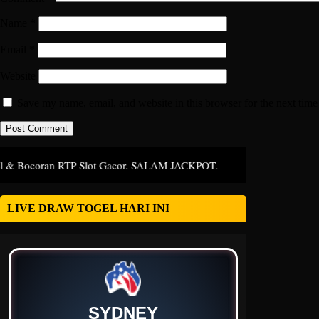
Name
*
Email
*
Website
Save my name, email, and website in this browser for the next tim
n RTP Slot Gacor. SALAM JACKPOT.
LIVE DRAW TOGEL HARI INI