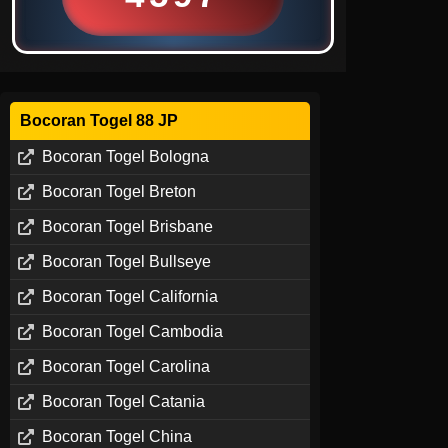
Bocoran Togel 88 JP
Bocoran Togel Bologna
Bocoran Togel Breton
Bocoran Togel Brisbane
Bocoran Togel Bullseye
Bocoran Togel California
Bocoran Togel Cambodia
Bocoran Togel Carolina
Bocoran Togel Catania
Bocoran Togel China