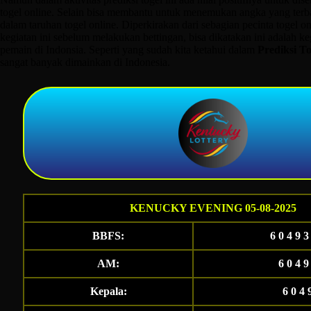
togel online. Selain bisa membantu untuk menemukan angka yang terb
dalam taruhan togel online. Diperkirakan dari sebagian pecinta togel o
kegiatan ini sebelum melakukan bettingan, bisa dikatakan ini adalah keg
pemain di Indonsia. Seperti yang sudah kita ketahui dalam
Prediksi T
sangat banyak dimainkan di Indonesia.