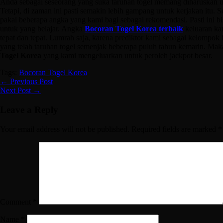
Anda sebagai seseorang yang suka taruhan togel memang diharuskan un
Tetapi, di zaman ini pasti semakin lebih gampang untuk kerjakan itu. 
pakai beberapa angka yang kami bagi sebagai rekomendasi. Pasti ini bi
untuk yang belajar. Angka
Bocoran Togel Korea terbaik
keluaran kam
tepat dan tepat. Lumrah saja, karena prediktor kami sebagai kelompok
yang telah taruhan togel semenjak beberapa puluh tahun kemarin. Mak
Togel Korea
yang kami mengeluarkan untuk peroleh jackpot besar.
Tags:
Bocoran Togel Korea
← Previous Post
Next Post →
Leave a Reply
Your email address will not be published.
Required fields are marked
*
Comment
*
Name
*