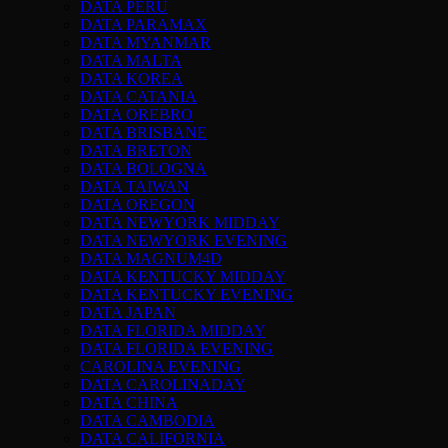
DATA PERU
DATA PARAMAX
DATA MYANMAR
DATA MALTA
DATA KOREA
DATA CATANIA
DATA OREBRO
DATA BRISBANE
DATA BRETON
DATA BOLOGNA
DATA TAIWAN
DATA OREGON
DATA NEWYORK MIDDAY
DATA NEWYORK EVENING
DATA MAGNUM4D
DATA KENTUCKY MIDDAY
DATA KENTUCKY EVENING
DATA JAPAN
DATA FLORIDA MIDDAY
DATA FLORIDA EVENING
CAROLINA EVENING
DATA CAROLINADAY
DATA CHINA
DATA CAMBODIA
DATA CALIFORNIA