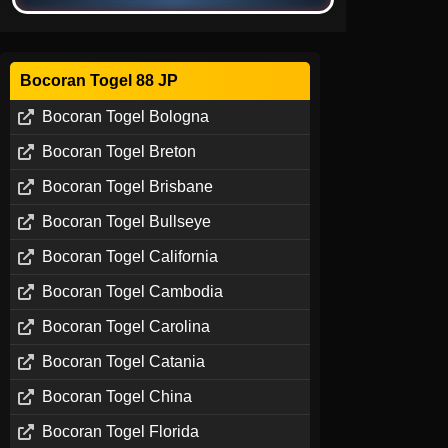
Bocoran Togel 88 JP
Bocoran Togel Bologna
Bocoran Togel Breton
Bocoran Togel Brisbane
Bocoran Togel Bullseye
Bocoran Togel California
Bocoran Togel Cambodia
Bocoran Togel Carolina
Bocoran Togel Catania
Bocoran Togel China
Bocoran Togel Florida