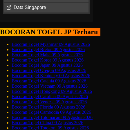
Data Singapore
BOCORAN TOGEL JP Terbaru
Bocoran Togel Myanmar 09 Agustus 2026
Bocoran Togel Breton 09 Agustus 2026
Bocoran Togel Malta 09 Agustus 2026
Bocoran Togel Korea 09 Agustus 2026
Bocoran Togel Japan 09 Agustus 2026
Bocoran Togel Oregon 09 Agustus 2026
Bocoran Togel Kentucky 09 Agustus 2026
Bocoran Togel Catania 09 Agustus 2026
Bocoran Togel Vietnam 09 Agustus 2026
Bocoran Togel Hongkong 09 Agustus 2026
Bocoran Togel Carolina 09 Agustus 2026
Bocoran Togel Venezia 09 Agustus 2026
Bocoran Togel Florida 09 Agustus 2026
Bocoran Togel Cambodia 09 Agustus 2026
Bocoran Togel Totomacau 09 Agustus 2026
Bocoran Togel China 09 Agustus 2026
Bocoran Togel Totokoni 09 Agustus 2026