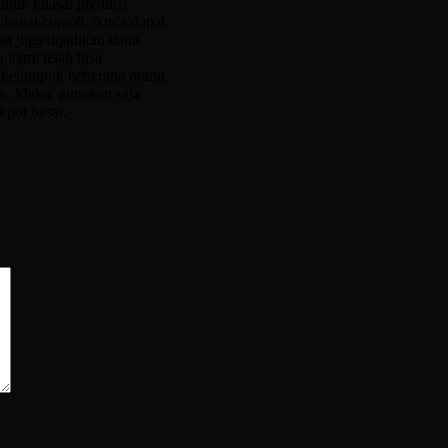
tuk kuasai prediksi.
Sebagai contoh, Anda dapat
sa juga dijadikan dana
 kami telah bisa
ai kelompok beberapa orang
in. Maka, gunakan saja
kpot besar.