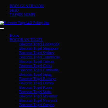
BBFS GENERATOR
SHIO
TAFSIR MIMPI
Home
BOCORAN TOGEL
Bocoran Togel Hongkong
Bocoran Togel Singapore
Bocoran Togel Sydney
Bocoran Togel Totomacau
Bocoran Togel Taiwan
Bocoran Togel China
Bocoran Togel Cambodia
Bocoran Togel Japan
Bocoran Togel Bullseye
Bocoran Togel Orebro
Bocoran Togel Korea
Bocoran Togel Malta
Bocoran Togel Myanmar
Bocoran Togel Newyork
Bocoran Togel Oregon