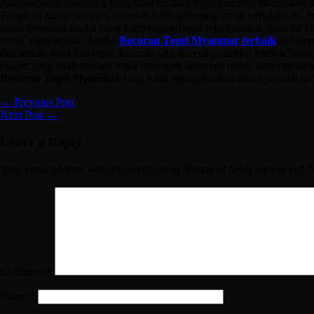
Anda sebagai seseorang yang suka taruhan togel memang diharuskan un
Tetapi, di zaman ini pasti semakin lebih gampang untuk kerjakan itu. 
pakai beberapa angka yang kami bagi sebagai rekomendasi. Pasti ini bi
untuk yang belajar. Angka
Bocoran Togel Myanmar
terbaik
keluaran
dibuktikan tepat dan tepat. Lumrah saja, karena prediktor kami sebag
eksper yang telah taruhan togel semenjak beberapa puluh tahun kemar
Bocoran Togel Myanmar
yang kami mengeluarkan untuk peroleh jac
← Previous Post
Next Post →
Leave a Reply
Your email address will not be published.
Required fields are marked
*
Comment
*
Name
*