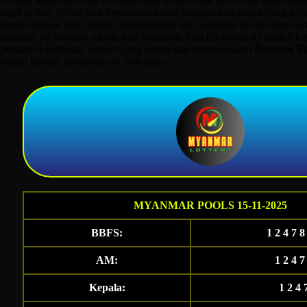
togel online. Selain bisa membantu untuk menemukan angka yang terb
dalam taruhan togel online. Diperkirakan dari sebagian pecinta togel o
kegiatan ini sebelum melakukan bettingan, bisa dikatakan ini adalah keg
pemain di Indonsia. Seperti yang sudah kita ketahui dalam
Bocoran T
sangat banyak dimainkan di Indonesia.