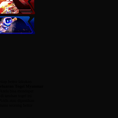
etiap bettor lakukan
eluaran Togel Myanmar
u Anda bisa mendapat
i taruhan togel ini
 Anda atau dipastikan
imana seorang bettor