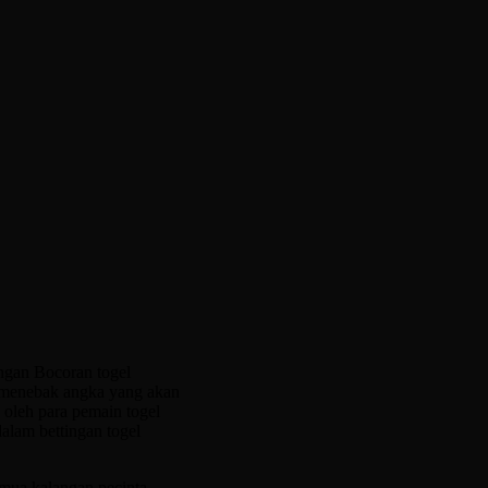
ngan Bocoran togel
 menebak angka yang akan
n oleh para pemain togel
alam bettingan togel
semua kalangan pecinta