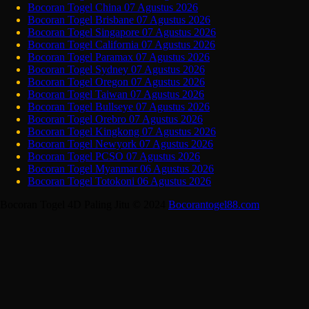
Bocoran Togel China 07 Agustus 2026
Bocoran Togel Brisbane 07 Agustus 2026
Bocoran Togel Singapore 07 Agustus 2026
Bocoran Togel California 07 Agustus 2026
Bocoran Togel Paramax 07 Agustus 2026
Bocoran Togel Sydney 07 Agustus 2026
Bocoran Togel Oregon 07 Agustus 2026
Bocoran Togel Taiwan 07 Agustus 2026
Bocoran Togel Bullseye 07 Agustus 2026
Bocoran Togel Orebro 07 Agustus 2026
Bocoran Togel Kingkong 07 Agustus 2026
Bocoran Togel Newyork 07 Agustus 2026
Bocoran Togel PCSO 07 Agustus 2026
Bocoran Togel Myanmar 06 Agustus 2026
Bocoran Togel Totokoni 06 Agustus 2026
Bocoran Togel 4D Paling Jitu © 2024
Bocorantogel88.com