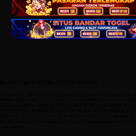
Bocoran Togel PCSO
Hari Ini Lebih Gampang
Sebagai info, togel ialah jenis permainan judi yang nanti mewajibkan s
tebakan angka togel. Saat tebakan bettor itu penuhi atau sesuai angka
k
dari pihak pasaran, dalam masalah ini ialah PCSO pools, karena itu A
keuntungannya. Berbeda hal saat Anda lakukan tebakan angka di taruha
Bila salah, pasti pihak bandar tidak memberi imbalan ke Anda atau dip
itu, titik pokok dari permainan judi ini adalah bagaimana seorang bet
rintangan ini.