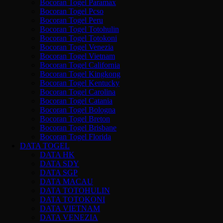
Bocoran Togel Paramax
Bocoran Togel Pcso
Bocoran Togel Peru
Bocoran Togel Totohulin
Bocoran Togel Totokoni
Bocoran Togel Venezia
Bocoran Togel Vietnam
Bocoran Togel California
Bocoran Togel Kingkong
Bocoran Togel Kentucky
Bocoran Togel Carolina
Bocoran Togel Catania
Bocoran Togel Bologna
Bocoran Togel Breton
Bocoran Togel Brisbane
Bocoran Togel Florida
DATA TOGEL
DATA HK
DATA SDY
DATA SGP
DATA MACAU
DATA TOTOHULIN
DATA TOTOKONI
DATA VIETNAM
DATA VENEZIA