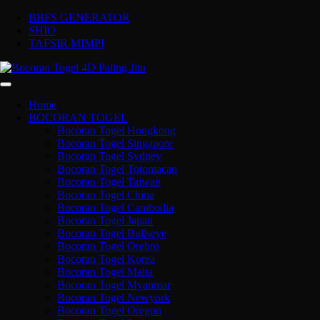
BBFS GENERATOR
SHIO
TAFSIR MIMPI
Home
BOCORAN TOGEL
Bocoran Togel Hongkong
Bocoran Togel Singapore
Bocoran Togel Sydney
Bocoran Togel Totomacau
Bocoran Togel Taiwan
Bocoran Togel China
Bocoran Togel Cambodia
Bocoran Togel Japan
Bocoran Togel Bullseye
Bocoran Togel Orebro
Bocoran Togel Korea
Bocoran Togel Malta
Bocoran Togel Myanmar
Bocoran Togel Newyork
Bocoran Togel Oregon