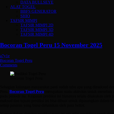
DATA BULLSEYE
ALAT TOGEL
BBFS GENERATOR
SHIO
TAFSIR MIMPI
TAFSIR MIMPI 2D
TAFSIR MIMPI 3D
TAFSIR MIMPI 4D
Bocoran Togel Peru 15 November 2025
a7y1e
Bocoran Togel Peru
Comments
Bocoran Togel Peru
Sebagian kalangan masyarakat pasti sudah tahu apa yang dimaksud de
Peru.
Bocoran Togel Peru
merupakan suatu aktivitas untuk menebak 
pada periode itu. Kegiatan prediksi ini biasanya selalu dilakukan oleh
maksud dan tujuan prediksi ini bisa dibuat untuk dipasangkan dalam bet
setiap pasaran yang biasa dimainkan oleh para bettor.
Namun dalam aktivitas prediksi togel ini ada nilai positifnya untuk di