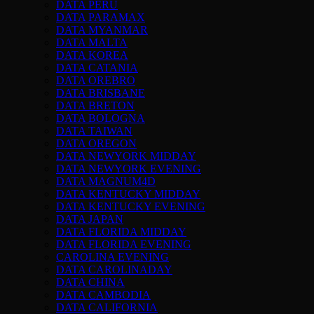
DATA PERU
DATA PARAMAX
DATA MYANMAR
DATA MALTA
DATA KOREA
DATA CATANIA
DATA OREBRO
DATA BRISBANE
DATA BRETON
DATA BOLOGNA
DATA TAIWAN
DATA OREGON
DATA NEWYORK MIDDAY
DATA NEWYORK EVENING
DATA MAGNUM4D
DATA KENTUCKY MIDDAY
DATA KENTUCKY EVENING
DATA JAPAN
DATA FLORIDA MIDDAY
DATA FLORIDA EVENING
CAROLINA EVENING
DATA CAROLINADAY
DATA CHINA
DATA CAMBODIA
DATA CALIFORNIA