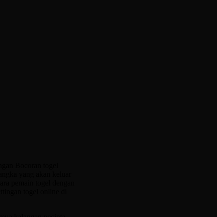
ngan Bocoran togel
angka yang akan keluar
 para pemain togel dengan
tingan togel online di
semua kalangan pecinta