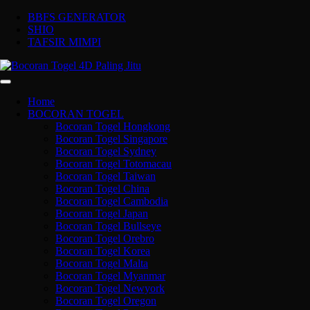
BBFS GENERATOR
SHIO
TAFSIR MIMPI
Home
BOCORAN TOGEL
Bocoran Togel Hongkong
Bocoran Togel Singapore
Bocoran Togel Sydney
Bocoran Togel Totomacau
Bocoran Togel Taiwan
Bocoran Togel China
Bocoran Togel Cambodia
Bocoran Togel Japan
Bocoran Togel Bullseye
Bocoran Togel Orebro
Bocoran Togel Korea
Bocoran Togel Malta
Bocoran Togel Myanmar
Bocoran Togel Newyork
Bocoran Togel Oregon