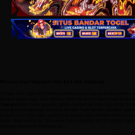
Bocoran Togel Singapore Hari Ini Lebih Gampang
Sebagai info, togel ialah jenis permainan judi yang nanti mewajibkan s
tebakan angka togel. Saat tebakan bettor itu penuhi atau sesuai angka
k
Singapore
dari pihak pasaran, dalam masalah ini ialah Sgp pools, kar
banyak keuntungannya. Berbeda hal saat Anda lakukan tebakan angka d
dengan salah. Bila salah, pasti pihak bandar tidak memberi imbalan ke
kalah. Oleh karena itu, titik pokok dari permainan judi ini adalah baga
sanggup menjawab rintangan ini.