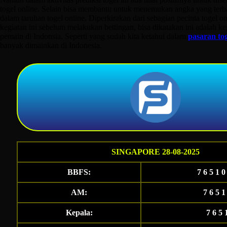
togel online. Selain bisa membantu untuk menemukan angka yang terb
dalam taruhan togel online. Diperkirakan dari sebagian pecinta togel o
kegiatan ini sebelum melakukan bettingan, bisa dikatakan ini adalah keg
pemain di Indonsia. Seperti yang sudah kita ketahui dalam
p
asaran to
banyak dimainkan di Indonesia.