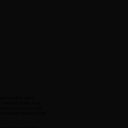
gan prediksi togel
uk menebak angka yang
lakukan oleh para pemain
gkan dalam bettingan togel
semua kalangan pecinta