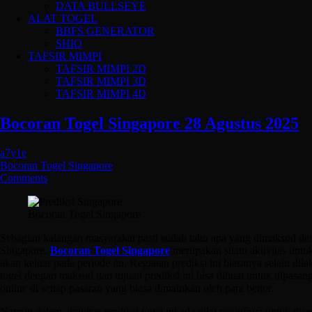
DATA BULLSEYE
ALAT TOGEL
BBFS GENERATOR
SHIO
TAFSIR MIMPI
TAFSIR MIMPI 2D
TAFSIR MIMPI 3D
TAFSIR MIMPI 4D
Bocoran Togel Singapore 28 Agustus 2025
a7y1e
Bocoran Togel Singapore
Comments
Bocoran Togel Singapore
Sebagian kalangan masyarakat pasti sudah tahu apa yang dimaksud den
Singapore.
Bocoran Togel Singapore
merupakan suatu aktivitas unt
akan keluar pada periode itu. Kegiatan prediksi ini biasanya selalu di
togel dengan maksud dan tujuan prediksi ini bisa dibuat untuk dipasan
online di setiap pasaran yang biasa dimainkan oleh para bettor.
Namun dalam aktivitas prediksi togel ini ada nilai positifnya untuk di