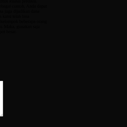
tuk kuasai prediksi.
Sebagai contoh, Anda dapat
sa juga dijadikan dana
 kami telah bisa
ai kelompok beberapa orang
in. Maka, gunakan saja
ot besar.