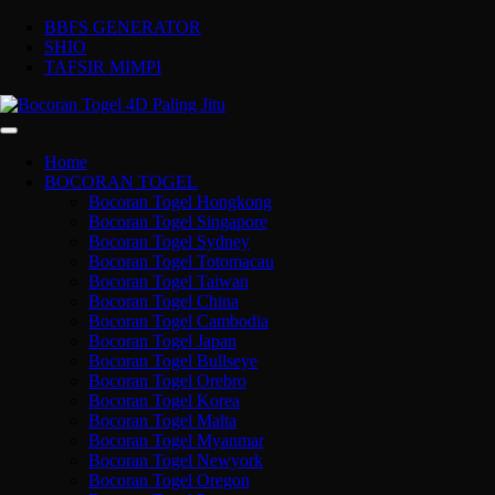
BBFS GENERATOR
SHIO
TAFSIR MIMPI
Home
BOCORAN TOGEL
Bocoran Togel Hongkong
Bocoran Togel Singapore
Bocoran Togel Sydney
Bocoran Togel Totomacau
Bocoran Togel Taiwan
Bocoran Togel China
Bocoran Togel Cambodia
Bocoran Togel Japan
Bocoran Togel Bullseye
Bocoran Togel Orebro
Bocoran Togel Korea
Bocoran Togel Malta
Bocoran Togel Myanmar
Bocoran Togel Newyork
Bocoran Togel Oregon