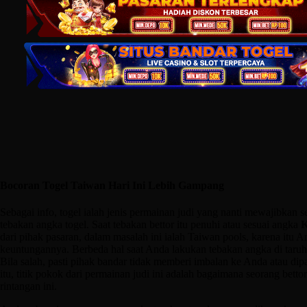
Bocoran Togel Taiwan
Hari Ini Lebih Gampang
Sebagai info, togel ialah jenis permainan judi yang nanti mewajibkan s
tebakan angka togel. Saat tebakan bettor itu penuhi atau sesuai angka
K
dari pihak pasaran, dalam masalah ini ialah Taiwan pools, karena itu
keuntungannya. Berbeda hal saat Anda lakukan tebakan angka di taruha
Bila salah, pasti pihak bandar tidak memberi imbalan ke Anda atau dip
itu, titik pokok dari permainan judi ini adalah bagaimana seorang bet
rintangan ini.