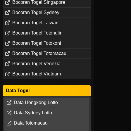
Bocoran Togel Singapore
Bocoran Togel Sydney
Bocoran Togel Taiwan
Bocoran Togel Totohulin
Bocoran Togel Totokoni
Bocoran Togel Totomacau
Bocoran Togel Venezia
Bocoran Togel Vietnam
Data Togel
Data Hongkong Lotto
Data Sydney Lotto
Data Totomacau