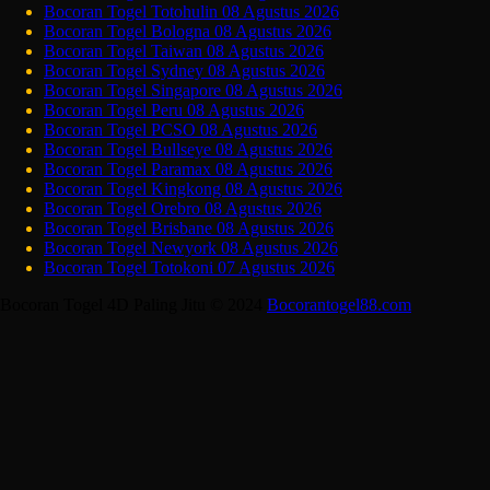
Bocoran Togel Totohulin 08 Agustus 2026
Bocoran Togel Bologna 08 Agustus 2026
Bocoran Togel Taiwan 08 Agustus 2026
Bocoran Togel Sydney 08 Agustus 2026
Bocoran Togel Singapore 08 Agustus 2026
Bocoran Togel Peru 08 Agustus 2026
Bocoran Togel PCSO 08 Agustus 2026
Bocoran Togel Bullseye 08 Agustus 2026
Bocoran Togel Paramax 08 Agustus 2026
Bocoran Togel Kingkong 08 Agustus 2026
Bocoran Togel Orebro 08 Agustus 2026
Bocoran Togel Brisbane 08 Agustus 2026
Bocoran Togel Newyork 08 Agustus 2026
Bocoran Togel Totokoni 07 Agustus 2026
Bocoran Togel 4D Paling Jitu © 2024
Bocorantogel88.com