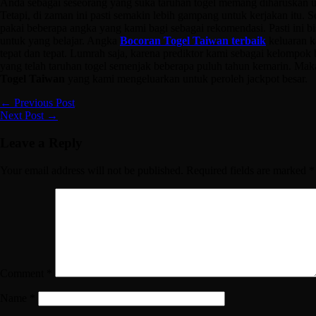
Anda sebagai seseorang yang suka taruhan togel memang diharuskan un
Tetapi, di zaman ini pasti semakin lebih gampang untuk kerjakan itu. 
pakai beberapa angka yang kami bagi sebagai rekomendasi. Pasti ini bi
untuk yang belajar. Angka
Bocoran Togel Taiwan
terbaik
keluaran k
tepat dan tepat. Lumrah saja, karena prediktor kami sebagai kelompok
yang telah taruhan togel semenjak beberapa puluh tahun kemarin. Mak
Togel Taiwan
yang kami mengeluarkan untuk peroleh jackpot besar.
← Previous Post
Next Post →
Leave a Reply
Your email address will not be published.
Required fields are marked
*
Comment
*
Name
*