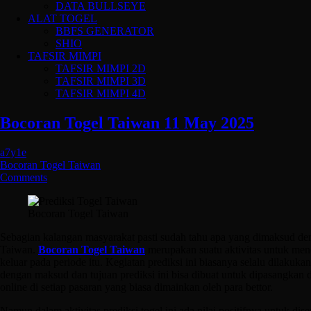
DATA BULLSEYE
ALAT TOGEL
BBFS GENERATOR
SHIO
TAFSIR MIMPI
TAFSIR MIMPI 2D
TAFSIR MIMPI 3D
TAFSIR MIMPI 4D
Bocoran Togel Taiwan 11 May 2025
a7y1e
Bocoran Togel Taiwan
Comments
Bocoran Togel Taiwan
Sebagian kalangan masyarakat pasti sudah tahu apa yang dimaksud d
Taiwan.
Bocoran Togel Taiwan
merupakan suatu aktivitas untuk me
keluar pada periode itu. Kegiatan prediksi ini biasanya selalu dilakuka
dengan maksud dan tujuan prediksi ini bisa dibuat untuk dipasangkan d
online di setiap pasaran yang biasa dimainkan oleh para bettor.
Namun dalam aktivitas prediksi togel ini ada nilai positifnya untuk di