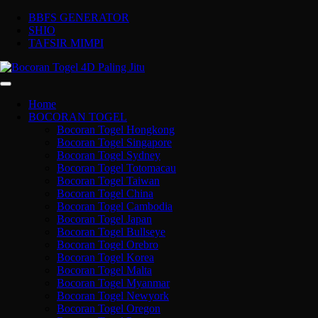
BBFS GENERATOR
SHIO
TAFSIR MIMPI
Home
BOCORAN TOGEL
Bocoran Togel Hongkong
Bocoran Togel Singapore
Bocoran Togel Sydney
Bocoran Togel Totomacau
Bocoran Togel Taiwan
Bocoran Togel China
Bocoran Togel Cambodia
Bocoran Togel Japan
Bocoran Togel Bullseye
Bocoran Togel Orebro
Bocoran Togel Korea
Bocoran Togel Malta
Bocoran Togel Myanmar
Bocoran Togel Newyork
Bocoran Togel Oregon