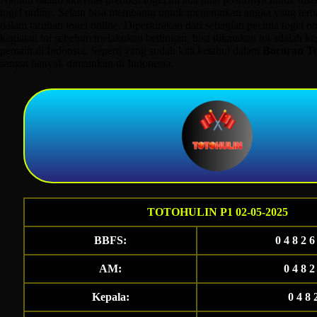
togel online. Selain bisa membantu untuk menemukan angka yang terb
dalam taruhan togel online. Diperkirakan dari sebagian pecinta togel o
kegiatan ini sebelum melakukan bettingan, bisa dikatakan ini adalah keg
pemain di Indonsia. Seperti yang sudah kita ketahui dalam
Bocoran To
sangat banyak dimainkan di Indonesia.