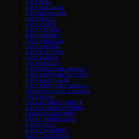
DATA PERU
DATA PARAMAX
DATA MYANMAR
DATA MALTA
DATA KOREA
DATA CATANIA
DATA OREBRO
DATA BRISBANE
DATA BRETON
DATA BOLOGNA
DATA TAIWAN
DATA OREGON
DATA NEWYORK MIDDAY
DATA NEWYORK EVENING
DATA MAGNUM4D
DATA KENTUCKY MIDDAY
DATA KENTUCKY EVENING
DATA JAPAN
DATA FLORIDA MIDDAY
DATA FLORIDA EVENING
CAROLINA EVENING
DATA CAROLINADAY
DATA CHINA
DATA CAMBODIA
DATA CALIFORNIA