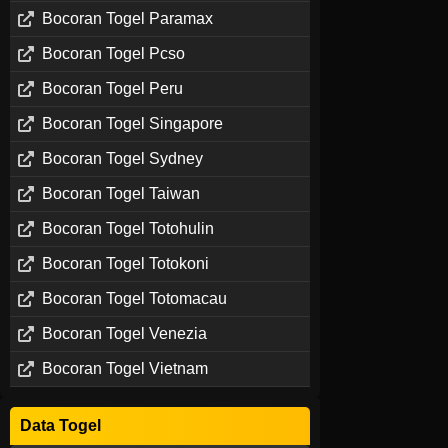
Bocoran Togel Paramax
Bocoran Togel Pcso
Bocoran Togel Peru
Bocoran Togel Singapore
Bocoran Togel Sydney
Bocoran Togel Taiwan
Bocoran Togel Totohulin
Bocoran Togel Totokoni
Bocoran Togel Totomacau
Bocoran Togel Venezia
Bocoran Togel Vietnam
Data Togel