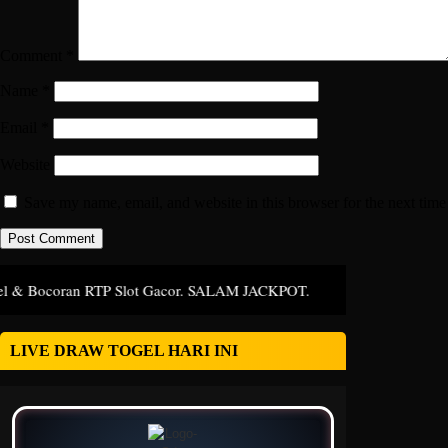
Comment
*
Name
*
Email
*
Website
Save my name, email, and website in this browser for the next tim
an RTP Slot Gacor. SALAM JACKPOT.
LIVE DRAW TOGEL HARI INI