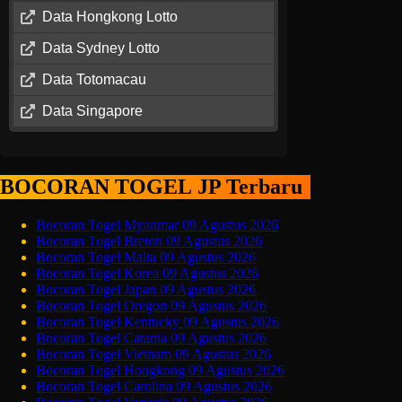
Data Hongkong Lotto
Data Sydney Lotto
Data Totomacau
Data Singapore
BOCORAN TOGEL JP Terbaru
Bocoran Togel Myanmar 09 Agustus 2026
Bocoran Togel Breton 09 Agustus 2026
Bocoran Togel Malta 09 Agustus 2026
Bocoran Togel Korea 09 Agustus 2026
Bocoran Togel Japan 09 Agustus 2026
Bocoran Togel Oregon 09 Agustus 2026
Bocoran Togel Kentucky 09 Agustus 2026
Bocoran Togel Catania 09 Agustus 2026
Bocoran Togel Vietnam 09 Agustus 2026
Bocoran Togel Hongkong 09 Agustus 2026
Bocoran Togel Carolina 09 Agustus 2026