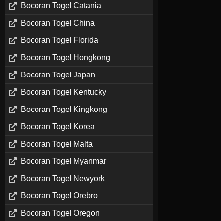
Bocoran Togel Catania
Bocoran Togel China
Bocoran Togel Florida
Bocoran Togel Hongkong
Bocoran Togel Japan
Bocoran Togel Kentucky
Bocoran Togel Kingkong
Bocoran Togel Korea
Bocoran Togel Malta
Bocoran Togel Myanmar
Bocoran Togel Newyork
Bocoran Togel Orebro
Bocoran Togel Oregon