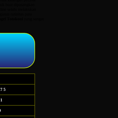
aik buat dipasangkan
nline selalu melakukan
iatan rutinitas para
gel Totokoni
yang sangat