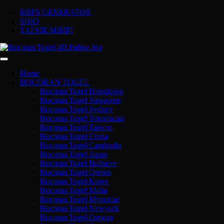
BBFS GENERATOR
SHIO
TAFSIR MIMPI
Home
BOCORAN TOGEL
Bocoran Togel Hongkong
Bocoran Togel Singapore
Bocoran Togel Sydney
Bocoran Togel Totomacau
Bocoran Togel Taiwan
Bocoran Togel China
Bocoran Togel Cambodia
Bocoran Togel Japan
Bocoran Togel Bullseye
Bocoran Togel Orebro
Bocoran Togel Korea
Bocoran Togel Malta
Bocoran Togel Myanmar
Bocoran Togel Newyork
Bocoran Togel Oregon