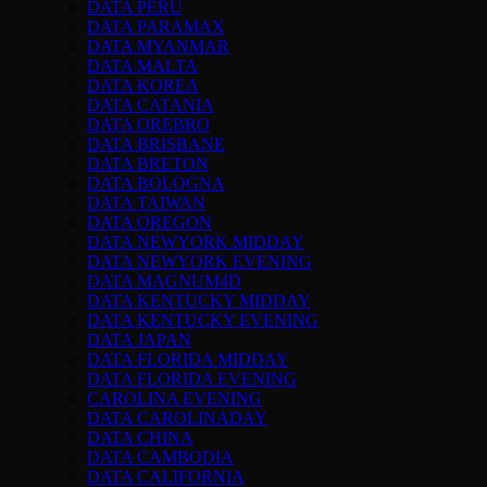
DATA PERU
DATA PARAMAX
DATA MYANMAR
DATA MALTA
DATA KOREA
DATA CATANIA
DATA OREBRO
DATA BRISBANE
DATA BRETON
DATA BOLOGNA
DATA TAIWAN
DATA OREGON
DATA NEWYORK MIDDAY
DATA NEWYORK EVENING
DATA MAGNUM4D
DATA KENTUCKY MIDDAY
DATA KENTUCKY EVENING
DATA JAPAN
DATA FLORIDA MIDDAY
DATA FLORIDA EVENING
CAROLINA EVENING
DATA CAROLINADAY
DATA CHINA
DATA CAMBODIA
DATA CALIFORNIA