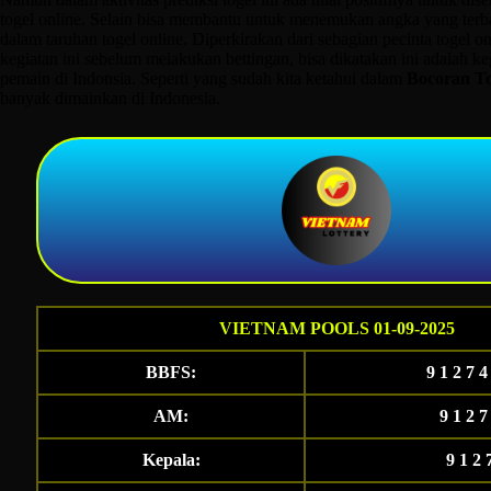
togel online. Selain bisa membantu untuk menemukan angka yang terb
dalam taruhan togel online. Diperkirakan dari sebagian pecinta togel o
kegiatan ini sebelum melakukan bettingan, bisa dikatakan ini adalah keg
pemain di Indonsia. Seperti yang sudah kita ketahui dalam
Bocoran To
banyak dimainkan di Indonesia.