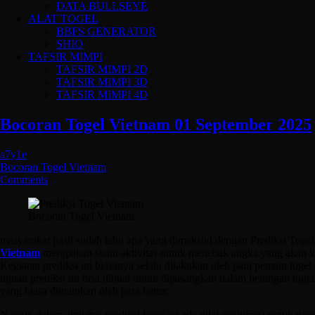
DATA BULLSEYE
ALAT TOGEL
BBFS GENERATOR
SHIO
TAFSIR MIMPI
TAFSIR MIMPI 2D
TAFSIR MIMPI 3D
TAFSIR MIMPI 4D
Bocoran Togel Vietnam 01 September 2025
a7y1e
Bocoran Togel Vietnam
Comments
Bocoran Togel Vietnam
masyarakat pasti sudah tahu apa yang dimaksud dengan Prediksi Toge
Vietnam
merupakan suatu aktivitas untuk menebak angka yang akan ke
Kegiatan prediksi ini biasanya selalu dilakukan oleh para pemain tog
tujuan prediksi ini bisa dibuat untuk dipasangkan dalam bettingan togel
yang biasa dimainkan oleh para bettor.
Namun dalam aktivitas prediksi togel ini ada nilai positifnya untuk di