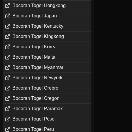
Bocoran Togel Hongkong
Bocoran Togel Japan
Bocoran Togel Kentucky
Bocoran Togel Kingkong
Bocoran Togel Korea
Bocoran Togel Malta
Bocoran Togel Myanmar
Bocoran Togel Newyork
Bocoran Togel Orebro
Bocoran Togel Oregon
Bocoran Togel Paramax
Bocoran Togel Pcso
Bocoran Togel Peru