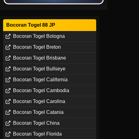
Bocoran Togel 88 JP
Bocoran Togel Bologna
Bocoran Togel Breton
Bocoran Togel Brisbane
Bocoran Togel Bullseye
Bocoran Togel California
Bocoran Togel Cambodia
Bocoran Togel Carolina
Bocoran Togel Catania
Bocoran Togel China
Bocoran Togel Florida