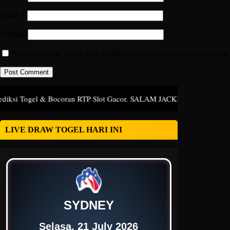
Email
*
Website
Save my name, email, and website in this browser for the next tim
el & Bocoran RTP Slot Gacor. SALAM JACKPOT.
LIVE DRAW TOGEL HARI INI