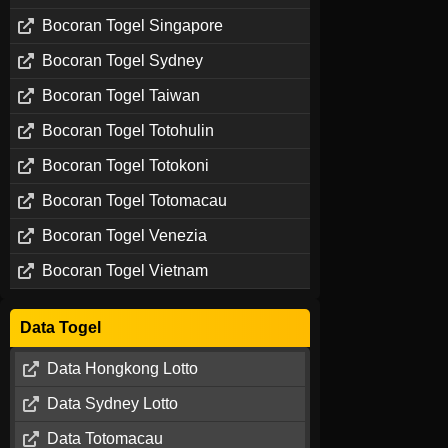
Bocoran Togel Singapore
Bocoran Togel Sydney
Bocoran Togel Taiwan
Bocoran Togel Totohulin
Bocoran Togel Totokoni
Bocoran Togel Totomacau
Bocoran Togel Venezia
Bocoran Togel Vietnam
Data Togel
Data Hongkong Lotto
Data Sydney Lotto
Data Totomacau