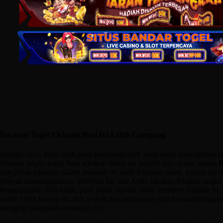
Bocoran Togel Vietnam
Hari Ini Lebih Gampang
Sebagai info, togel ialah jenis permainan judi yang nanti mewajibkan s
tebakan angka togel. Saat tebakan bettor itu penuhi atau sesuai angka
B
dari pihak pasaran, dalam masalah ini ialah Vietnam pools, karena itu
banyak keuntungannya. Berbeda hal saat Anda lakukan tebakan angka d
dengan salah. Bila salah, pasti pihak bandar tidak memberi imbalan ke
kalah. Oleh karena itu, titik pokok dari permainan judi ini adalah baga
sanggup menjawab rintangan ini.