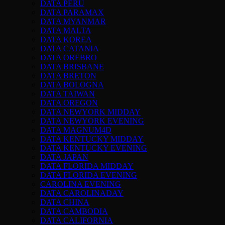
DATA PERU
DATA PARAMAX
DATA MYANMAR
DATA MALTA
DATA KOREA
DATA CATANIA
DATA OREBRO
DATA BRISBANE
DATA BRETON
DATA BOLOGNA
DATA TAIWAN
DATA OREGON
DATA NEWYORK MIDDAY
DATA NEWYORK EVENING
DATA MAGNUM4D
DATA KENTUCKY MIDDAY
DATA KENTUCKY EVENING
DATA JAPAN
DATA FLORIDA MIDDAY
DATA FLORIDA EVENING
CAROLINA EVENING
DATA CAROLINADAY
DATA CHINA
DATA CAMBODIA
DATA CALIFORNIA