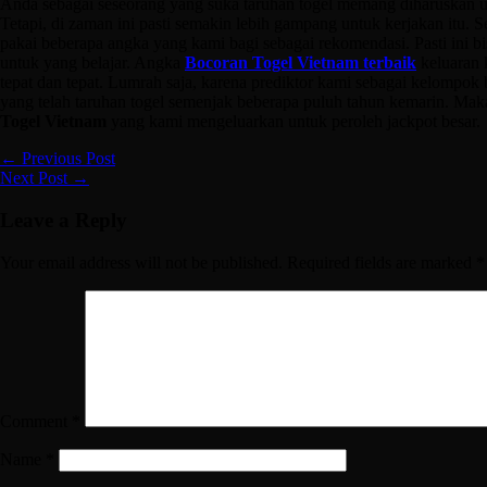
Anda sebagai seseorang yang suka taruhan togel memang diharuskan un
Tetapi, di zaman ini pasti semakin lebih gampang untuk kerjakan itu. 
pakai beberapa angka yang kami bagi sebagai rekomendasi. Pasti ini bi
untuk yang belajar. Angka
Bocoran Togel Vietnam
terbaik
keluaran k
tepat dan tepat. Lumrah saja, karena prediktor kami sebagai kelompok
yang telah taruhan togel semenjak beberapa puluh tahun kemarin. Mak
Togel Vietnam
yang kami mengeluarkan untuk peroleh jackpot besar.
← Previous Post
Next Post →
Leave a Reply
Your email address will not be published.
Required fields are marked
*
Comment
*
Name
*