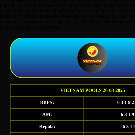
togel online. Selain bisa membantu untuk menemukan angka yang terb
dalam taruhan togel online. Diperkirakan dari sebagian pecinta togel o
kegiatan ini sebelum melakukan bettingan, bisa dikatakan ini adalah keg
pemain di Indonsia. Seperti yang sudah kita ketahui dalam
Bocoran To
banyak dimainkan di Indonesia.